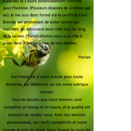
d'abeilles et s'avère potentiellement mortelle
pour l'homme. (Plusieurs dizaines de victimes par
an). Je me suis donc formé via le certificat Certi-
Biocide me permettant de lutter contre ces
nuisibles, en détruisant leurs nids tout au long
de la saison. Chacun d'entre nous a un rôle à
jouer dans la préservation de nos abeilles.
Florian
Sos Frelon est à votre écoute pour toute
demande, par téléphone, ou via notre rubrique
contact.
Tous les projets que nous menons sont
complétés en temps et en heure, et la qualité est
toujours au rendez-vous. Avec nos services
personnalisés, nos tarifs compétitifs et notre
grande écoute du client, nous faisons le choix du